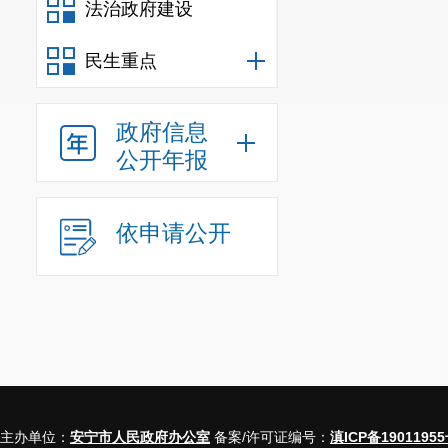
法治政府建设
信息
行政
民生重点
行政
政府信息
信息
公开年报
行政事业
依申请公开
三、收到和处
（本列数据
之和，
一、本年
主办单位：
安宁市人民政府办公室
备案/许可证编号：
滇ICP备19011955