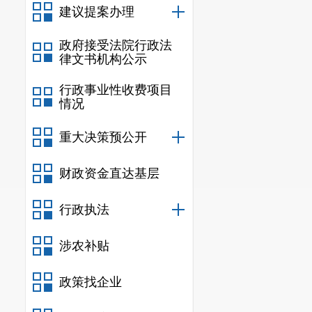
（五）监督保
建议提案办理
市农业农村局
政府接受法院行政法
度，严格执行“谁公
律文书机构公示
序，促进政府信息
行政事业性收费项目
息公开相关会议培
情况
的政府信息公开和
二、主动公开
重大决策预公开
财政资金直达基层
信息
规
行政执法
行政规范
涉农补贴
信息
政策找企业
行政