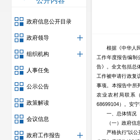
公开内容
政府信息公开目录
政府领导
根据
《中华人
组织机构
工作年度报告编制
告》。全文包括总
人事任免
工作被申请行政复
事项。本报告中所
公示公告
农业农村局
联系
政策解读
6
8699104
）。安宁
一、总体情况
会议信息
（一）政府信
严格执行“以公
政府工作报告