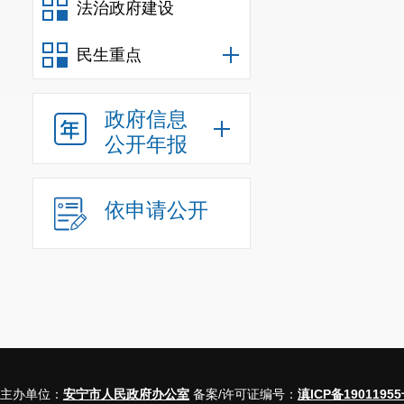
信息内
法治政府建设
行政事业
三、收到和处理
民生重点
（本列数据的
政府信息
于第三项加第
公开年报
一、
本年
新收
二、上年结转
依申请公开
（一
（
情形
（
不
开
主办单位：
安宁市人民政府办公室
备案/许可证编号：
滇ICP备19011955