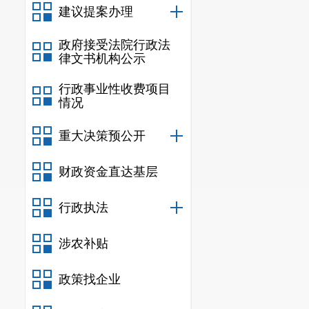
听取社会公众的意
建议提案办理
评议。2023年，
政府接受法院行政法
二、主动公开政
律文书机构公示
行政事业性收费项目
信息内
情况
规章
行政规范
重大决策预公开
信息内
财政资金直达基层
行政许
行政执法
信息内
涉农补贴
行政处
行政强
政策找企业