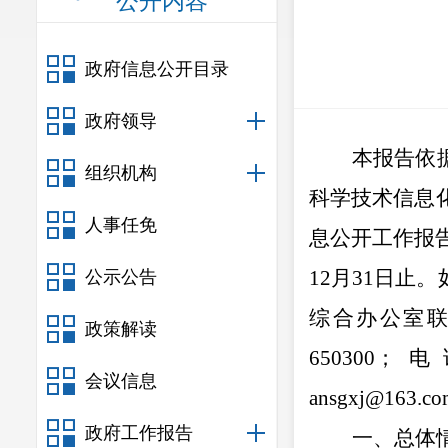
公开内容
政府信息公开目录
政府领导
本报告依
组织机构
科学技术信息
人事任免
息公开工作报
12
月
31
日止。
公示公告
综合办公室
政策解读
650300
；
电
会议信息
ansgxj@163.co
政府工作报告
一、总体