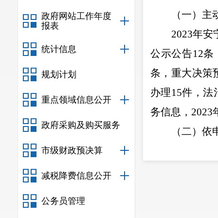
（一）主
政府网站工作年度
报表
202
3
年
安
统计信息
公示公告
12
条
条，
重大决策
规划计划
办理
15
件
，法
重点领域信息公开
务信息，
202
3
政府采购及购买服务
（二）依
安宁市工
市级财政预决算
申请公开工作
减税降费信息公开
公开类行政复
公务员管理
（三）政