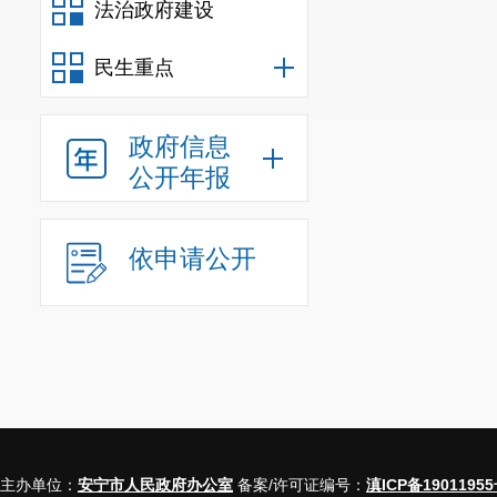
法治政府建设
工作。
2023
年
二、主动
民生重点
信息
政府信息
规
公开年报
行政规范
依申请公开
信息
行政
信息
行政
行政
主办单位：
安宁市人民政府办公室
备案/许可证编号：
滇ICP备19011955
信息