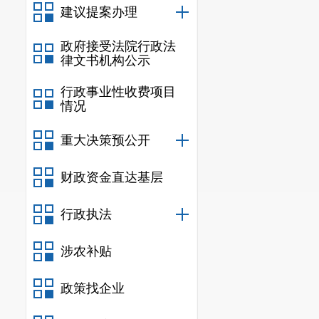
建议提案办理
安宁市工
容和范围，明
政府接受法院行政法
律文书机构公示
信息公开保密
行政事业性收费项目
（四）政
情况
一是
根据
重大决策预公开
容并进行进一
财政资金直达基层
设，
明确专人
公开准确、及
行政执法
（五）监
涉农补贴
按照安宁
政策找企业
查，
对有关科