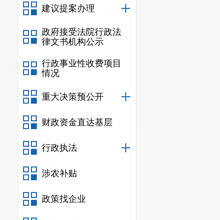
部门的协调会
建议提案办理
(四)政
政府接受法院行政法
开政府信息、
律文书机构公示
造本级政务内容
行政事业性收费项目
视频号、抖音
情况
容；内容推送上
重大决策预公开
查历史信息中
险。
财政资金直达基层
（五）监
行政执法
政务新媒体培
署。二是加强
涉农补贴
理，确保政府
（社区）政府
政策找企业
公开落实不到位