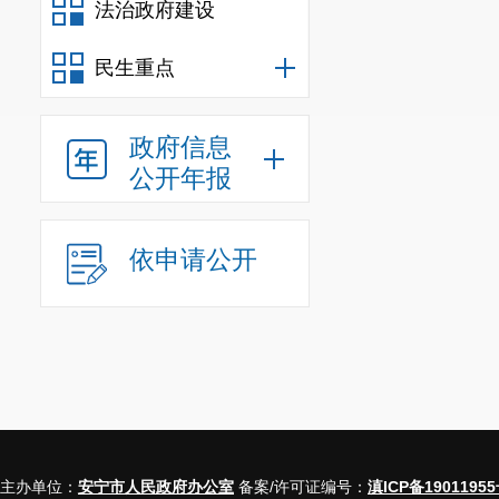
法治政府建设
况。
二、主动
民生重点
信息
政府信息
规
公开年报
行政规范
依申请公开
信息
行政
信息
行政
行政
主办单位：
安宁市人民政府办公室
备案/许可证编号：
滇ICP备19011955
信息