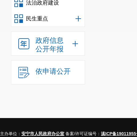
法治政府建设
规
行政规范
民生重点
信息
行政
政府信息
公开年报
信息
行政
依申请公开
行政
信息
行政事业
三、收到
（本列数据的勾
主办单位：
安宁市人民政府办公室
备案/许可证编号：
滇ICP备19011955