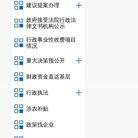
建议提案办理
好信息公开工
（四）
政
政府接受法院行政法
律文书机构公示
设，高效维护
行政事业性收费项目
空白栏目、错
情况
（五）
监
重大决策预公开
府信息公开有
式和时限要求
财政资金直达基层
一步规范政府
行政执法
核，压紧压实
涉农补贴
二、主动
政策找企业
信息