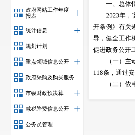
一、总体
政府网站工作年度
2023
年，
报表
开条例》
有关
统计信息
导，健全工作
规划计划
促进政务公开
（一）
主
重点领域信息公开
118
条，通过安
政府采购及购买服务
（二）
依
市级财政预决算
开申请事项。
（三）
政
减税降费信息公开
成立政府信息
公务员管理
项工作落到实