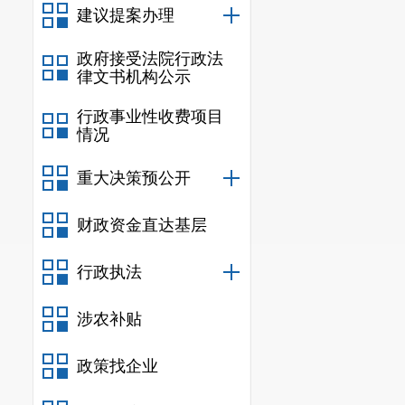
公众号，及时
建议提案办理
实信息公开内
政府接受法院行政法
律文书机构公示
开。
行政事业性收费项目
（五）监
情况
年度重点工作
重大决策预公开
及时解读政策
财政资金直达基层
作，严格执行
核机制、全面
行政执法
二、主动
涉农补贴
政策找企业
信息
规