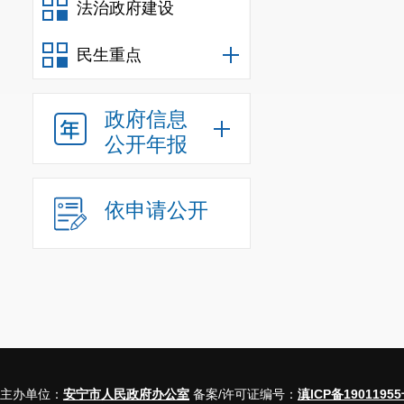
法治政府建设
行政规范
民生重点
信息
行政
政府信息
公开年报
信息
行政
行政
依申请公开
信息
行政事业
三、收到
（本列数据的
主办单位：
安宁市人民政府办公室
备案/许可证编号：
滇ICP备19011955