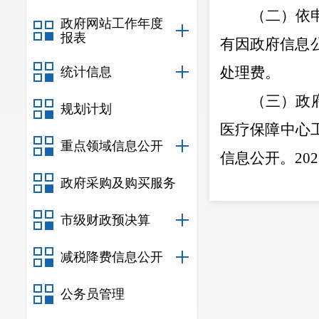
（二）依
政府网站工作年度
报表
有因政府信息
处理费。
统计信息
（三）政
规划计划
医疗保障
中心
重点领域信息公开
信息公开。
2
政府采购及购买服务
效行政规范性
（四）政
市级财政预决算
开、依申请公
减税降费信息公开
门户网站维护
公务员管理
体建设成果
。