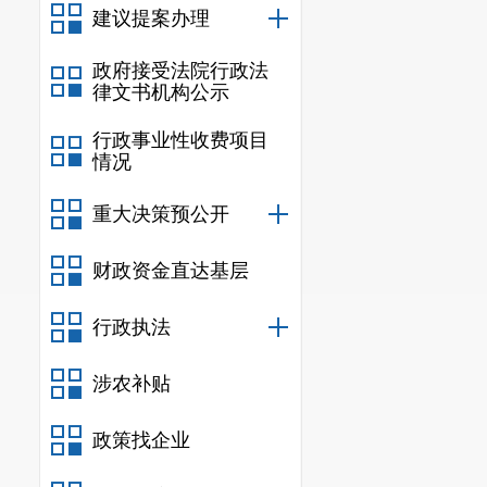
建议提案办理
规
行政规范
政府接受法院行政法
律文书机构公示
信息
行政事业性收费项目
行政
情况
信息
重大决策预公开
行政
财政资金直达基层
行政
行政执法
信息
行政事业
涉农补贴
三、收到和处
（本列数据的勾
政策找企业