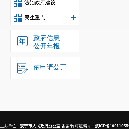
法治政府建设
民生重点
一、本
政府信息
二、上
三、本
公开年报
年度办
理结果
依申请公开
（二
（三）
不予公
开
主办单位：
安宁市人民政府办公室
备案/许可证编号：
滇ICP备19011955