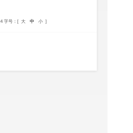
4
字号：[
大
中
小
]