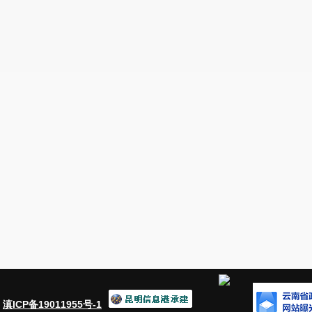
：
滇ICP备19011955号-1