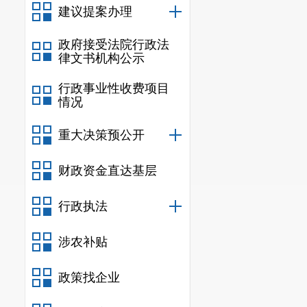
建议提案办理
环境污染举报
政府接受法院行政法
（二）
依
律文书机构公示
根据条例
行政事业性收费项目
情况
以公开
1
件，
均
0
起。我局对
重大决策预公开
理的案件均在
1
财政资金直达基层
请人作出了解
行政执法
（三）政
我
局贯彻
涉农补贴
开”、“谁公
政策找企业
明确主动公开