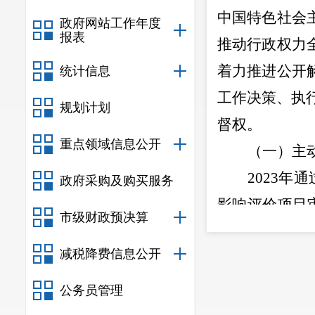
中国特色社会
政府网站工作年度
报表
推动行政权力
着力推进公开
统计信息
工作决策、执
规划计划
督权。
重点领域信息公开
（一）
主
2023
年通
政府采购及购买服务
影响评价项目
市级财政预决算
河水库水质监
减税降费信息公开
件，公开
2023
保护督察交办
公务员管理
络舆情平台，