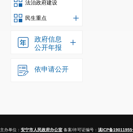
法治政府建设
批后公示原则
（四）政
民生重点
我局
的
“
绿
审、复审、终
政府信息
公开年报
及时了解安宁
权、参与权和
依申请公开
（
五
）监
我局建立
主要领导高度
研究推动落实
制度和规定，
信息公开工作
主办单位：
安宁市人民政府办公室
备案/许可证编号：
滇ICP备19011955