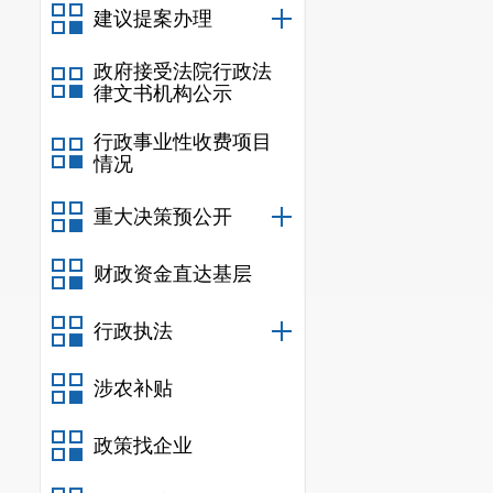
（
五
）监
建议提案办理
完善制度
政府接受法院行政法
工作同部署、
律文书机构公示
时总结经验、
行政事业性收费项目
情况
开、真实公开
重大决策预公开
时效，并通过
二、主动
财政资金直达基层
行政执法
信息
规
涉农补贴
行政规范
政策找企业
信息
行政