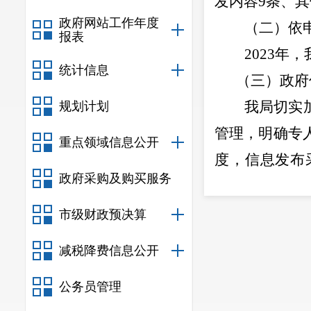
发内容
9
条、其
政府网站工作年度
（
二
）依
报表
2023
年，
统计信息
（
三
）政府
我局切实
规划计划
管理，明确专
重点领域信息公开
度，信息发布
政府采购及购买服务
式，严格保密
（
四
）政
市级财政预决算
我局依托
减税降费信息公开
及时准确发布
公务员管理
道进行信息公