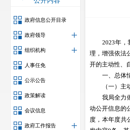
公开内容
政府信息公开目录
政府领导
2023
年，
组织机构
理，增强依法
开的主动性、
人事任免
一、总体
公示公告
（一）
主
政策解读
我局全力
动公开信息的
会议信息
度，本年度共
政府工作报告