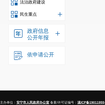
法治政府建设
信息
民生重点
行政
行政
政府信息
公开年报
信息
行政事业
依申请公开
三、收到
（本列数据的勾
一、本
二、上
主办单位：
安宁市人民政府办公室
备案/许可证编号：
滇ICP备19011955