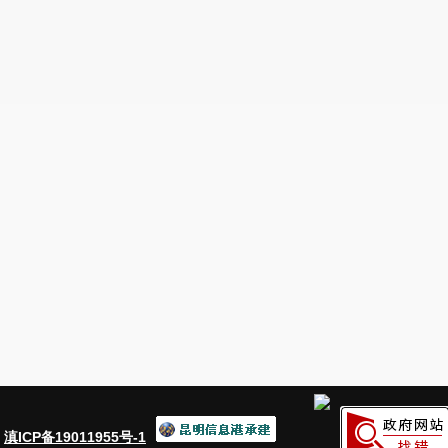
二、上年结转政府信息公开申请数量
0
0
（一）予以公开
0
0
（二）部分公开
（区分处理的，只计这一情
0
0
形，不计其他情形）
1.
属于国家秘密
0
0
2.
其他法律行政法规禁止公开
0
0
3.
危及
“
三安全一稳定
”
0
0
（三）
4.
保护第三方合法权益
0
0
不予公
5.
属于三类内部事务信息
0
0
开
6.
属于四类过程性信息
0
0
7.
属于行政执法案卷
0
0
8.
属于行政查询事项
0
0
1.
本机关不掌握相关政府信息
0
0
（四）
三、本
无法提
2.
没有现成信息需要另行制作
0
0
年度办
供
3.
补正后申请内容仍不明确
0
0
理结果
1.
信访举报投诉类申请
0
0
2.
重复申请
0
0
（五）
：
滇ICP备19011955号-1
3.
要求提供公开出版物
0
0