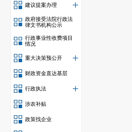
(四)优先选择民
建议提案办理
作新建(含改扩建)
简称清单，见附件
政府接受法院行政法
律文书机构公示
国计民生、公共属性
具有自然垄断属性
行政事业性收费项目
情况
合作项目，可积极
要求并参照上述规
重大决策预公开
(五)明确管理责
方各级人民政府要
财政资金直达基层
可依法依规授权有
行政执法
负责特许经营方案
作。地方各级发展
涉农补贴
项目审批、核准或
监督力度，严肃财
政策找企业
(六)稳妥推进新