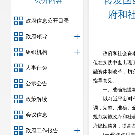
转发国
公开内容
府和
政府信息公开目录
政府领导
组织机构
政府和社会资本合
但在实践中也出现
人事任免
融资体制改革，切
指导意见。
公示公告
一、准确把握新
政策解读
以习近平新时代中
调，完整、准确、
会议信息
规范实施政府和社
府隐性债务，提高
政府工作报告
(一)聚焦使用者