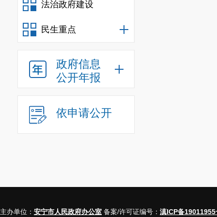
未完成招标采购程
法治政府建设
机制执行，不再执行
民生重点
域推广政府和社会资
二、规范推进建
(七)严格审核特
政府信息
告编写规范，牵头
公开年报
以合理控制项目建
营模式可行性论证
依申请公开
估，提高可行性论
(八)公平选择特
选择特许经营者(
特许经营者的重要
况。选定的特许经
序。根据国家有关
特许经营者合法权
主办单位：
安宁市人民政府办公室
备案/许可证编号：
滇ICP备19011955