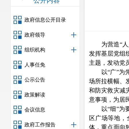
公开内容
政府信息公开目录
政府领导
为营造
“
组织机构
发挥基层党组
主题，发动党
人事任免
以
“广”
公示公告
场所拉横幅、
和防灾救灾减
政策解读
意事项，为居
以
“细”
会议信息
区广场等地，
政府工作报告
体，重点面向