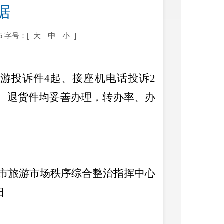
据
5
字号：[
大
中
小
]
旅游
投诉件
4
起
、接座机电话投诉
2
、退货件均妥善办理，转办率、办
市旅游市场秩序综合整治指挥中心
日