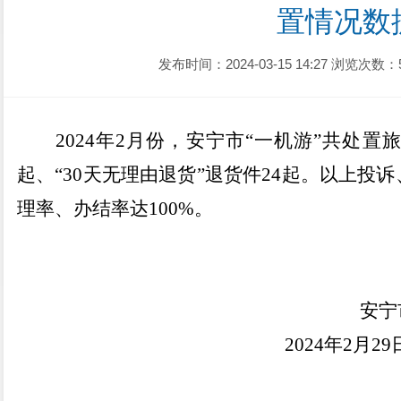
置情况数
发布时间：2024-03-15 14:27
浏览次数：
202
4
年
2
月
份
，安宁市
“一机游”
共
处置
起、“
30
天无理由退货”
退货件
24
起
。以上投诉
理率、办结率达
100%
。
安宁
202
4
年
2
月
29