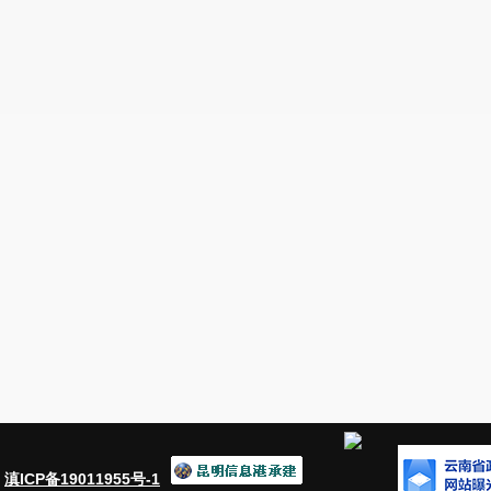
：
滇ICP备19011955号-1