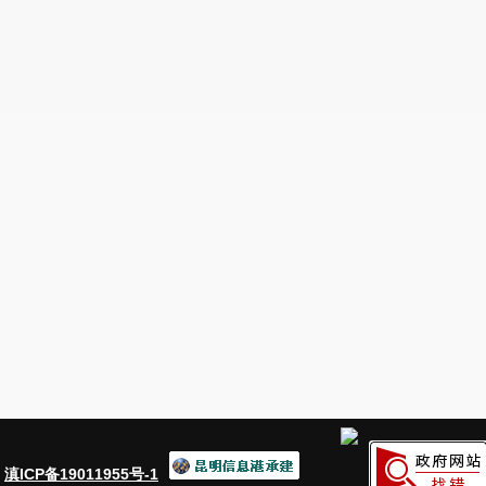
其中：州（市）委、州
（市）政府批准召开
电视电话
或视频
五、培训
1．次数（次）
2．经费支出（万元）
六、庆典、节庆
1．次数（次）
2．经费支出（万元）
：
滇ICP备19011955号-1