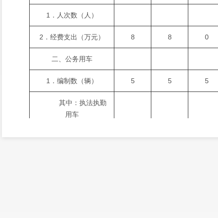
1．人次数（人）
2．经费支出（万元）
8
8
0
二、公务用车
1．编制数（辆）
5
5
5
其中：执法执勤
用车
2．实有数（辆）
5
5
5
其中：执法执勤
用车
3．购置经费（万元）
4．运行经费（万元）
28
28
6.84