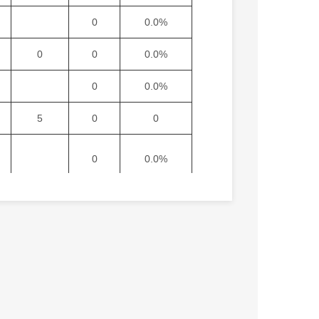
0
0.0%
0
0
0.0%
0
0.0%
5
0
0
0
0.0%
5
0
0
0
0.0%
0
0.0%
9.25
-2.41
-26.05%