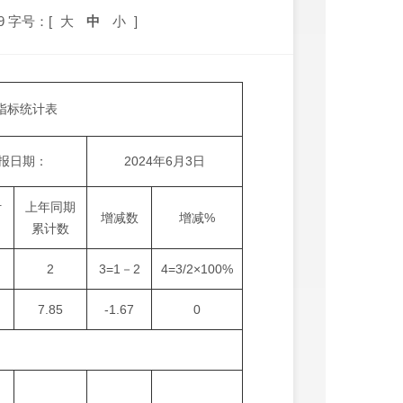
9
字号：[
大
中
小
]
费指标统计表
报日期：
2024年6月3日
计
上年同期
增减数
增减%
累计数
2
3=1－2
4=3/2×100%
7.85
-1.67
0