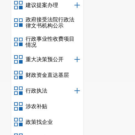
建议提案办理
责人要提高落
履职。
强调
管
政府接受法院行政法
律文书机构公示
产经营单位需
行政事业性收费项目
有旁观者。
情况
李春宏老
重大决策预公开
动主题，围绕
入讲解火灾发
财政资金直达基层
与逃生、企业
行政执法
涉农补贴
政策找企业