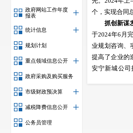
先
。
2024
年上
政府网站工作年度
个，实现合同
报表
抓创新谋
统计信息
于
2024
年
6
月
业规划咨询、
规划计划
提高了企业的
重点领域信息公开
安宁新城公司
政府采购及购买服务
里”华为全液
一功能模式，
市级财政预决算
式服务功能，
减税降费信息公开
建机制优
公务员管理
务，成立项目