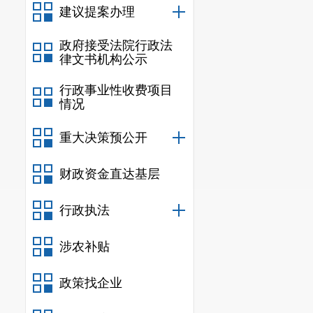
项目服务增添
建议提案办理
员先锋岗
11
个
政府接受法院行政法
员突击队对项
律文书机构公示
工作进展情况
行政事业性收费项目
情况
领导干部扑下身
重大决策预公开
打通为企服务
财政资金直达基层
行政执法
涉农补贴
政策找企业