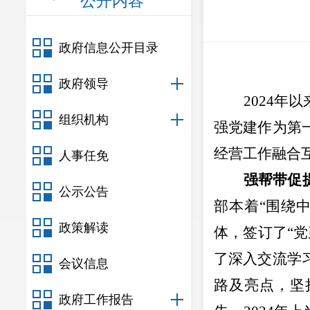
公开内容
政府信息公开目录
政府领导
2024
年以
组织机构
强党建作为第
经营工作融合
人事任免
强帮带促
公示公告
部本着
“围绕
政策解读
体，签订了“
了深入交流学
会议信息
路及亮点，坚
政府工作报告