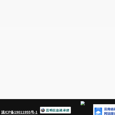
：
滇ICP备19011955号-1