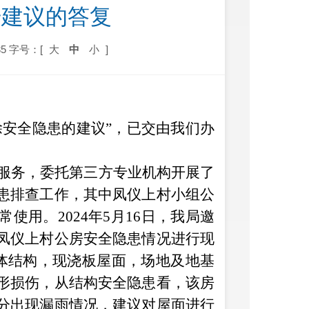
号建议的答复
5
字号：[
大
中
小
]
除安全隐患的建议
”
，已交由我们办
服务，委托第三方专业机构开展了
患排查工作，其中
凤仪上村小组公
常使用。
2024
年
5
月
16
日，我局邀
凤仪上村公房安全隐患情况进行现
体结构，现浇板屋面，场地及地基
形损伤，从结构安全隐患看，该房
分出现漏雨情况，建议对屋面进行