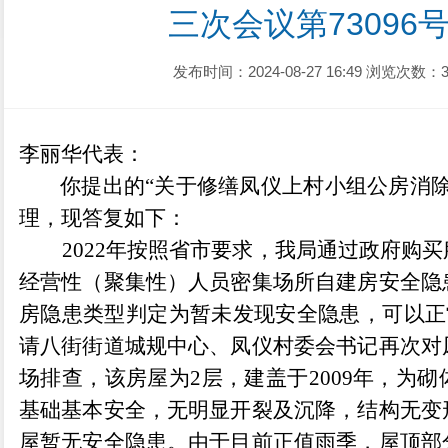
三次会议第73096
发布时间：2024-08-27 16:49
浏览次数：3
李丽华
代表：
你提出的
“
关于修缮凤仪上村小组公房消
理，现答复如下：
2022
年按照省市要求，我局通过政府购买
经营性（聚集性）人员密集场所自建房安全隐
房隐患类型判定为暂未发现安全隐患，可以正
请八街街道城规中心、凤仪村委会书记再次对
场排查，该房屋为
2
层，建盖于
2009
年，为砌
基础基本安全，无明显开裂及沉降，结构无变
屋暂无安全隐患。由于目前正值雨季，屋顶部