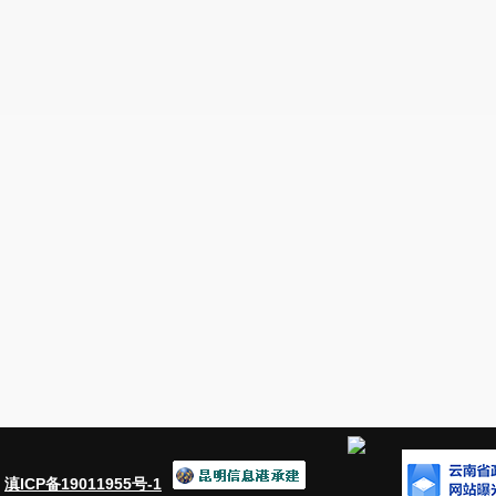
：
滇ICP备19011955号-1