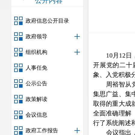
公开内容
政府信息公开目录
政府领导
组织机构
10
月
12
日
开展
党的二十
人事任免
象、入党积极
公示公告
周裕智从
集思广益、集
政策解读
取得的重大成
全面准确理解
会议信息
行了系统阐述
政府工作报告
会议指出