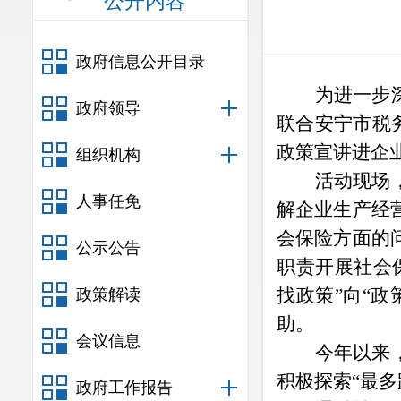
公开内容
政府信息公开目录
为进一步
政府领导
联合安宁市税
政策宣讲进企
组织机构
活动现场
人事任免
解企业生产经
会保险方面的
公示公告
职责开展社会
找政策
”
向
“
政
政策解读
助。
会议信息
今年以来
积极探索
“
最多
政府工作报告