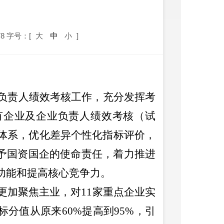
8
字号：[
大
中
小
]
负责人绩效考核工作，充分发挥考
有企业及企业负责人绩效考核（试
体系，优化差异个性化指标评价，
予国资国企的使命责任，着力推进
功能和提高核心竞争力。
更加聚焦主业，对
11
家重点企业实
标分值从原来
60%
提高到
95%
，引