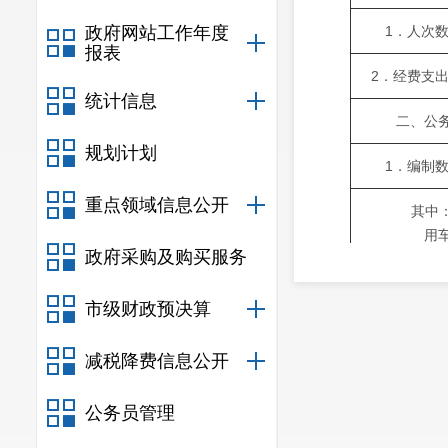
政府网站工作年度
1．人次
报表
2．经费支
统计信息
二、公
规划计划
1．编制
重点领域信息公开
其中：执
用
政府采购及购买服务
2．实有
市级财政预决算
其中：执
用
减税降费信息公开
3．购置经
公务员管理
4．运行经