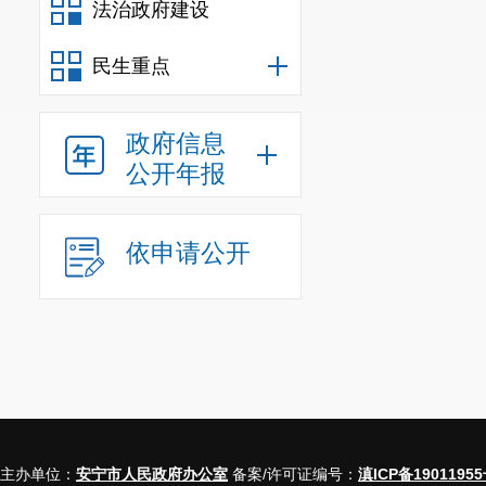
法治政府建设
其中：州（
民生重点
（市）政府
电视
政府信息
或视
公开年报
五、
1．次数
依申请公开
2．经费支
六、庆典
1．次数
2．经费支
主办单位：
安宁市人民政府办公室
备案/许可证编号：
滇ICP备19011955