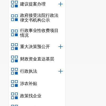
建议提案办理
三、因公
政府接受法院行政法
1．团组
律文书机构公示
2．人次
行政事业性收费项目
情况
3．经费支
重大决策预公开
四、会议（
财政资金直达基层
1．次数
行政执法
其中：州（
（市）政府
涉农补贴
电视
或视
政策找企业
2．经费支