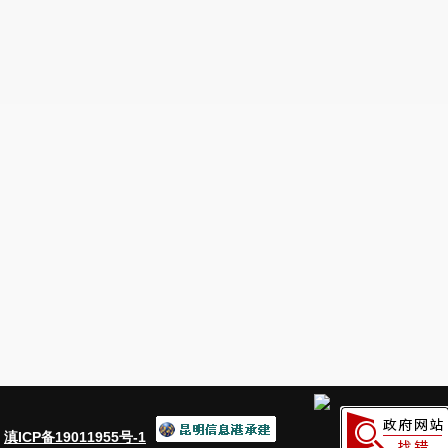
（
3
）学历要求：大专或以上学历；
（
4
）薪资待遇：转正综合薪酬
4500—70
同，购买五险一金；
（
5
）福利待遇：免费通勤车、提供员工
节福利，季度劳保福利；完善的晋升机制。
（三）联系方式：
0871-68692019
：
滇ICP备19011955号-1