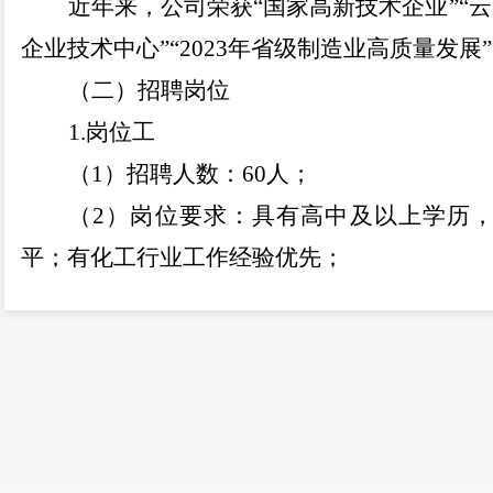
近年来，公司荣获
“
国家高新技术企业
”“
云
企业技术中心
”“2023
年省级制造业高质量发展
”
（二）招聘岗位
1.
岗位工
（
1
）招聘人数：
60
人；
（
2
）岗位要求：具有高中及以上学历
平；有化工行业工作经验优先；
（
3
）
薪资待遇：转正综合薪酬
4500—70
同，购买五险一金；
（
4
）福利待遇：免费通勤车、提供员工
节福利，季度劳保福利；完善的晋升机制。
2.
电仪工