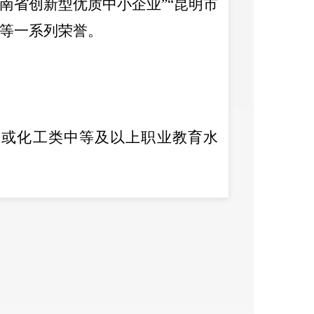
南省创新型优质中小企业
”“
昆明市
等一系列荣誉。
，或化工类中等及以上职业教育水
00
元
/
月；入职即签订正式劳动合
宿舍、误餐补贴、生日卡、中秋
/
春