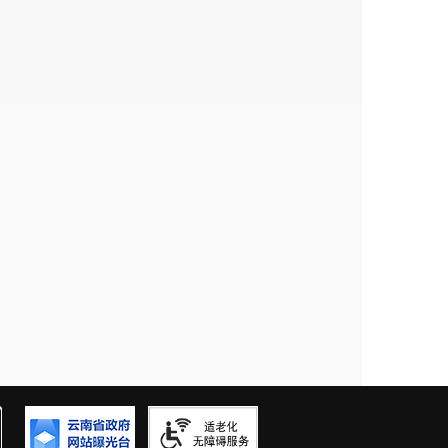
00
元
/
月；入职即签订正式劳动合
宿舍、误餐补贴、生日卡、中秋
/
春