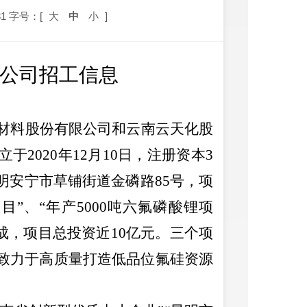
1
字号：[
大
中
小
]
公司招工信息
材料股份有限公司和云南云天化股
立于
2020
年
12
月
10
日，注册资本
3
明安宁市草铺街道金磷路
85
号，项
项目
”
、
“
年产
5000
吨六氟磷酸锂项
成，项目总投资近
10
亿元。三个项
致力于高质量打造低品位氟硅资源