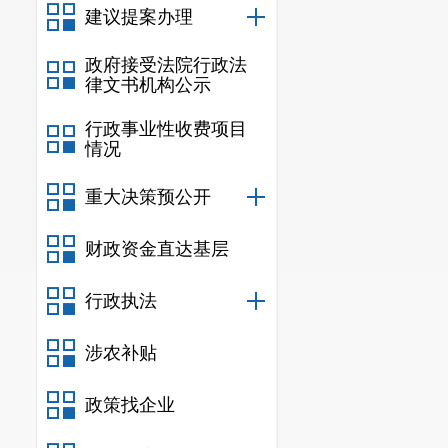
信息
建议提案办理
规
政府接受法院行政法
行政规范
律文书机构公示
信息
行政事业性收费项目
情况
行政
重大决策预公开
信息
行政
财政资金直达基层
行政
行政执法
信息
涉农补贴
行政事业
三、收到和处
政策找企业
（本列数据的勾