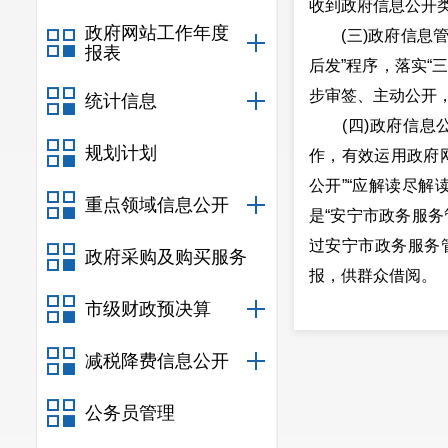
收到政府信息公开
政府网站工作年度
(三)
政府信息
报表
后发”程序，落实“
步审签、主动公开
统计信息
(四)
政府信息
规划计划
作，有效运用政府
公开”“应解读尽解
重点领域信息公开
是“安宁市政务服
过安宁市政务服务
政府采购及购买服务
报，供群众借阅。
(五)
监督保障
市级财政预决算
面。根据最新规范
减税降费信息公开
追究。
二、主动公开
公务员管理