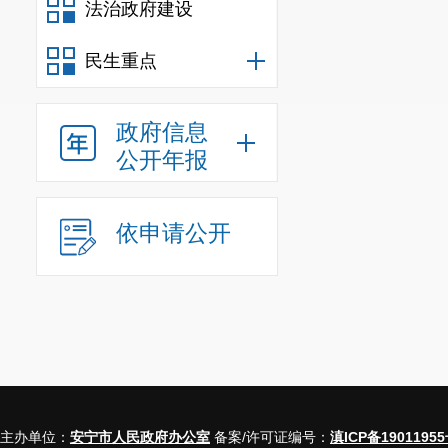
法治政府建设
民生重点
一、本
二、上
政府信息
（二
公开年报
依申请公开
（三）
不予公
开
（四）
三、本
无法提
主办单位：
安宁市人民政府办公室
备案/许可证编号：
滇ICP备19011955