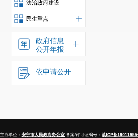
法治政府建设
信息
行政
民生重点
信息
政府信息
行政
公开年报
行政
信息
依申请公开
行政事业
三、收到和处
（本列数据的勾
主办单位：
安宁市人民政府办公室
备案/许可证编号：
滇ICP备19011955
一、本