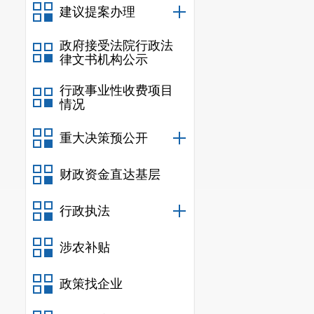
建议提案办理
以安宁市人民政府
惯和渠道变化，加大
政府接受法院行政法
条，让社会公众能
律文书机构公示
(五)监督保障
行政事业性收费项目
不断加强政府信息
情况
入重要议事日程，
重大决策预公开
方面给予大力保障
工作。
财政资金直达基层
二、主动公开
行政执法
信息
涉农补贴
规
政策找企业
行政规范