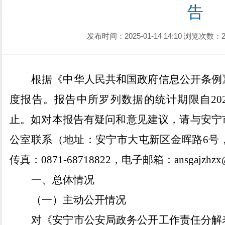
告
发布时间：2025-01-14 14:10
浏览次数：2
根据《中华人民共和国政府信息公开条例
度
报告。报告
中
所
罗
列数据的统计期限自
20
止。如对本报告有疑问
和意见建议
，请与安宁
公室联系（地址：安宁市大屯新区金
晖
路
6
号
传真：
0871-68718822
，
电子
邮箱：
ansgajzhzx
一、总体情况
（一）
主动公开情况
对《安宁市公安局政务公开工作责任分解