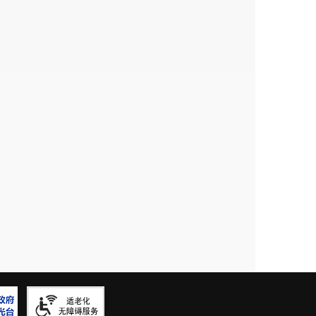
止件数
现行有效件数
0
2
决定数量
9
决定数量
50
（单位：万元）
.07