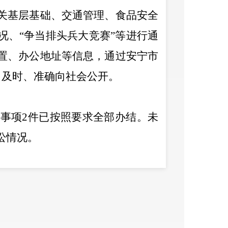
关基层基础、交通管理、食品安全
况、
“
争当排头兵大竞赛
”
等进行通
置、办公地址等信息，通过
安宁市
、及时、准确向
社会公开。
开事
项
2
件
已按照要求
全部
办结。
未
讼情况。
作规定》，完善充实政府信息公开
公开形式、公开时限、公开程序、
作进行了进一步明确，通过制定工