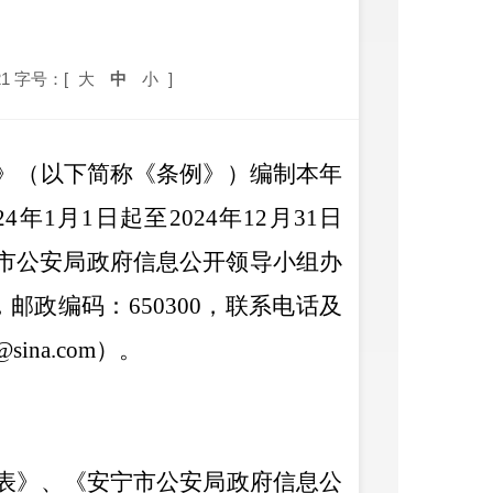
1
字号：[
大
中
小
]
》
（以下简称《条例》）编制本年
2
4
年
1
月
1
日起至
202
4
年
12
月
31
日
市公安局政府信息公开领导小组办
，邮政编码：
650300
，联系电话
及
@sina.com
）
。
表》、《安宁市公安局政府信息公