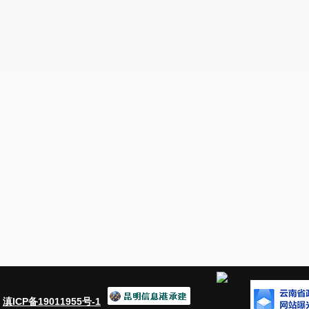
二、
主动公开政府信息情况
第二十条第（一）项
信息内容
本年制发件数
本年废
0
0
规章
1
1
行政规范性文件
第二十条第（五）项
信息内容
本年处理
3
行政许可
第二十条第（六）项
信息内容
本年处理
13
行政处罚
5
行政强制
第二十条第（八）项
信息内容
本年收费金额
3194
行政事业性收费
：
滇ICP备19011955号-1