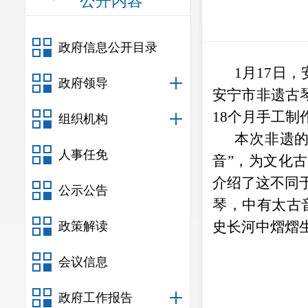
公开内容
政府信息公开目录
1
月
17
日，
政府领导
安宁市非遗古
18
个月手工制
组织机构
本次非遗
人事任免
音”，为文化
介绍了这不同于
公示公告
琴，中有太古
史长河中熠熠
政策解读
会议信息
政府工作报告