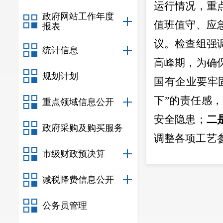
运行情况，重
政府网站工作年度
值班值守、应
报表
议。
检查组强
统计信息
高峰期，
为确
规划计划
国有企业
要牢
下
”
的责任感，
重点领域信息公开
安全隐患
；
二
政府采购及购买服务
调整各项工艺
市级财政预决算
小时值班值守
用上
“
安全水
”“
减税降费信息公开
连日来，
公务员管理
街）、民生保