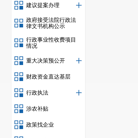
建议提案办理
代化先行区贡献人
报告提出
政府接受法院行政法
今年市人大常委会
律文书机构公示
二是以更强担当服
行政事业性收费项目
表为民尽责。四是
情况
将更加紧密地团结
重大决策预公开
行、勇于担当，为
财政资金直达基层
全媒记者：潘明丽 
行政执法
涉农补贴
政策找企业