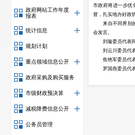
市政府将进一步优
政府网站工作年度
督，扎实地办好政
报表
来自不同界别的9
统计信息
会发言。
刘璇委员代表民主
规划计划
刘云川委员代表工
焦艳军委员代表教
重点领域信息公开
罗国燕委员代表医
政府采购及购买服务
赵锁委员代表农林
林世恩委员代表工
市级财政预决算
展。
窦玉成委员代表科
减税降费信息公开
黄兆林委员代表城
李然委员代表农林
公务员管理
会后，大会秘书处