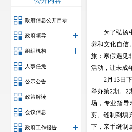
公开内容
政府信息公开目录
为了弘扬
政府领导
养和文化自信
组织机构
旅：寒假遇见
人事任免
活动，让未成
2
月
13
日
公示公告
举办第
2
期。
2
政策解读
场，专业指导
会议信息
剪、缝制到填
下，亲手缝制
政府工作报告