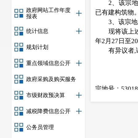
2、该宗
政府网站工作年度
已有建构筑物
报表
3、该宗
现将该上
统计信息
年2月27日至2
规划计划
有异议者
重点领域信息公开
政府采购及购买服务
宗地号：
5301
市级财政预决算
联系人：安宁
电
话：
687821
减税降费信息公开
公务员管理