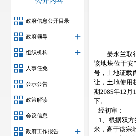
公开内容
政府信息公开目录
政府领导
组织机构
晏永兰
取
该地块位于
安
人事任免
号
，土地证载
让，土地使用
公示公告
期
2085年12月
政策解读
下。
经初审：
会议信息
1、根据双
米，高于该宗
政府工作报告