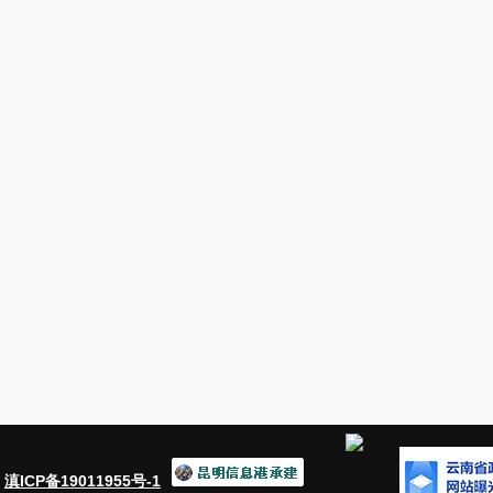
：
滇ICP备19011955号-1