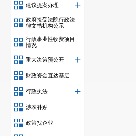
息进行清点确
建议提案办理
四、有关
政府接受法院行政法
自本公告
律文书机构公示
新建房屋，种
行政事业性收费项目
情况
公告发布后抢
重大决策预公开
的，对抢栽抢
特此公告
财政资金直达基层
附
行政执法
涉农补贴
政策找企业