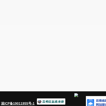
：
滇ICP备19011955号-1