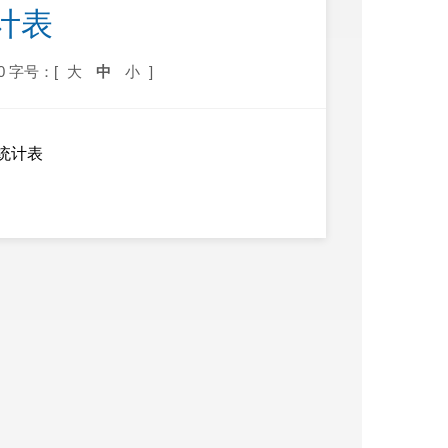
计表
0
字号：[
大
中
小
]
统计表