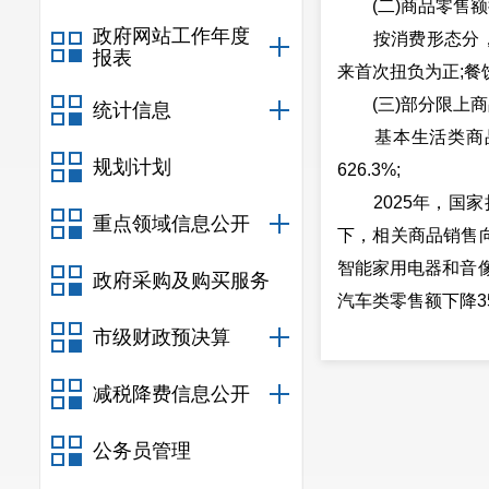
(二)商品零售额
政府网站工作年度
按消费形态分，商品
报表
来首次扭负为正;餐
(三)部分限上商
统计信息
基本生活类商品因
规划计划
626.3%;
2025年，国家
重点领域信息公开
下，相关商品销售向
智能家用电器和音像
政府采购及购买服务
汽车类零售额下降35
新型消费需求持续
市级财政预决算
二、行业运行呈“
减税降费信息公开
(一)批发业
89家限额以上批发
公务员管理
百分点，在持续下