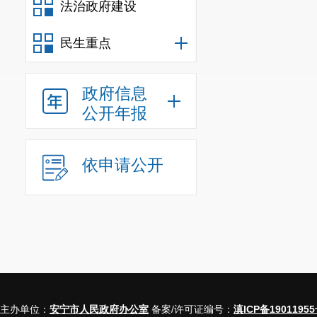
法治政府建设
迅猛发展，外部市场
商品零售额比重为5
民生重点
比重为12.9%，
钢物流元山加油站、
政府信息
(二)重点企业、
公开年报
批发业：重点企业
应废钢，需求量持
13.0个百分点。
依申请公开
批发业(再生资源回收
零售业：重点企业
营合作名单中，未
受鸡蛋业务转移影
况均不理想对零售业
的综合零售类负增长
(三)街道之间发
主办单位：
安宁市人民政府办公室
备案/许可证编号：
滇ICP备19011955