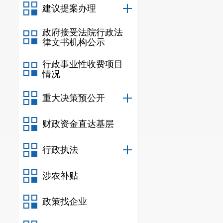
(二)零售业
建议提案办理
28家零售业限额以
政府接受法院行政法
分点，增长动力明
律文书机构公示
(三)住宿业
行政事业性收费项目
14家限额以上住宿
情况
点，整体运行平稳
(四)餐饮业
重大决策预公开
93家限额以上餐饮
财政资金直达基层
百分点。
二、存在问题
行政执法
(一)限上社消虽
从重点商品类值情
涉农补贴
增长。粮油、食品类
装、鞋帽、针纺织品
政策找企业
用品类下降14.9