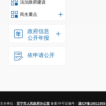
法治政府建设
平方米，同比增长7
压力。
民生重点
三、工作建议
(一)加强服务指
政府信息
做好房地产项目服
公开年报
仓。强化与住建部
销售面积的支撑材
(二)加强项目监
依申请公开
密切关注企业的经
工验收、交付使用
配套建设等方面存
(三)加强竞争优
坚持因地制宜，发
绿色社区、智慧社
住宅的吸引力。
主办单位：
安宁市人民政府办公室
备案/许可证编号：
滇ICP备19011955