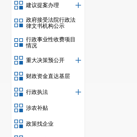
建议提案办理
政府接受法院行政法
律文书机构公示
(三)本年实际到位
行政事业性收费项目
月降幅收窄6个百分
情况
收款同比下降2.8
二、需关注的
重大决策预公开
(一)项目储备不足
财政资金直达基层
目仅有13个，占在
宅小区3个项目完成
行政执法
等影响，房地产开
(二)待开发土地
涉农补贴
11.5%，房屋施
缓。
政策找企业
(三)房地产去库存