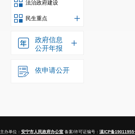
法治政府建设
出现的漏洞，
主办单位：
民生重点
完成时限：
三、法
律
政府信息
公开年报
年度目标
助，帮助企业
针对企业经营
依申请公开
式对劳动争议
业管理人员和
薪酬待遇、工
经营状况、法
解企业生产经
同、劳动用工
议。三是设立
主办单位：
安宁市人民政府办公室
备案/许可证编号：
滇ICP备19011955
作中遇到的法