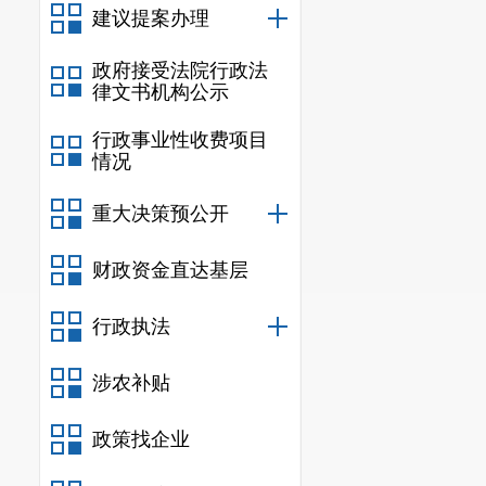
爱企、助企典
建议提案办理
案件，持续强
政府接受法院行政法
营的良好风气
律文书机构公示
效的法治化营
行政事业性收费项目
（一）持续
情况
环境专项行动
业服务窗口，
重大决策预公开
讼“挂案”，为
财政资金直达基层
实期盼，与公
推进追赃挽损
行政执法
（二）持续
需求”。组织
涉农补贴
律讲座、“检
法规，督促企
政策找企业
依托检察大数