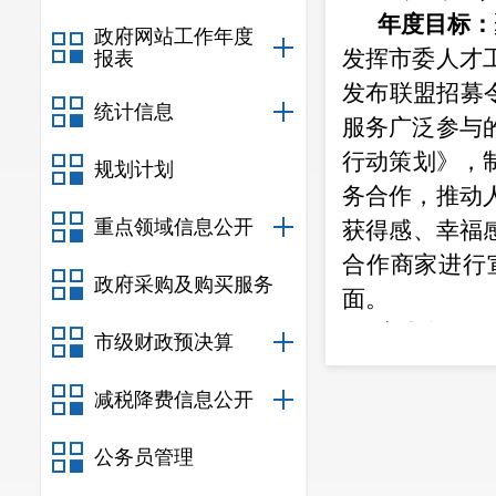
年度目
标：
政府网站工作年度
发挥市委人才
报表
发布联盟招募令
统计信息
服务广泛参与
行动策划》，
规划计划
务合作，推动
重点领域信息公开
获得感、幸福
合作商家进行
政府采购及购买服务
面。
主办单位：
市级财政预决算
完成时限：
减税降费信息公开
二、优
化
年度目标：
公务员管理
列普法主题讲