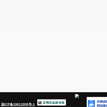
：
滇ICP备19011955号-1