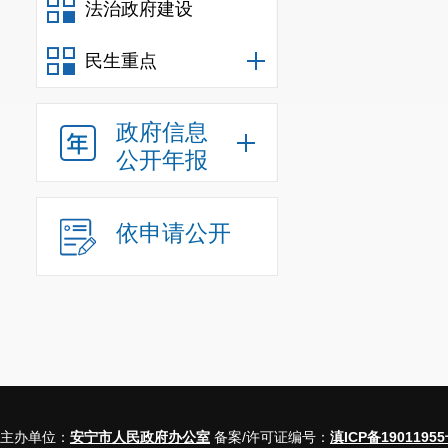
法治政府建设
生产经营
产、生
料、成品
民生重点
4
标识、产
记录等相
料
政府信息
公开年报
依申请公开
农作物种
5
查
主办单位：
安宁市人民政府办公室
备案/许可证编号：
滇ICP备19011955