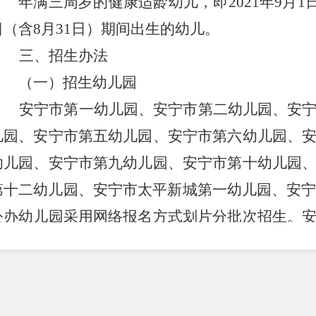
年满三周岁的健康适龄幼儿，即
202
1
年
9月1
日（含8月31日）期间出生的幼儿。
三、招生办法
（一）招生幼儿园
安宁市第一幼儿园、安宁市第二幼儿园、安
儿园、安宁市第五幼儿园、安宁市第六幼儿园、
幼儿园、安宁市第九幼儿园、安宁市第十幼儿园
第十二幼儿园、安宁市太平新城第
一
幼儿园
、
安
公办
幼儿园采用网络报名方式划片分批次招生。
儿园
）
的公费学位参照
公办
幼儿园
收费标准
开展招
（二）招生批次
第一批次：
招收适龄幼儿及法定监护人户籍