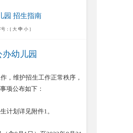
儿园 招生指南
字号：[
大
中
小
]
公办幼儿园
工作，维护招生工作正常秩序，
事项
公布
如下：
招生计划详见附件
1。