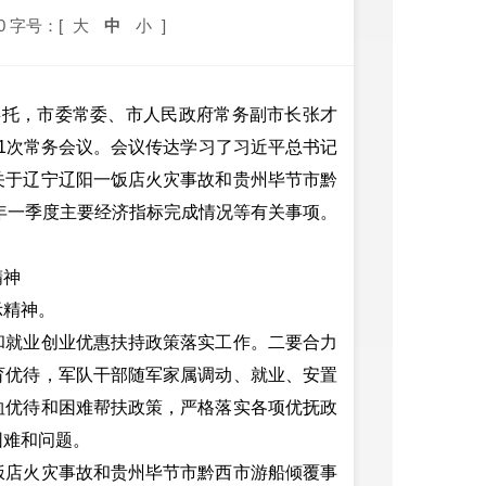
0
字号：[
大
中
小
]
委托，市委常委、市人民政府常务副市长张才
121次常务会议。会议传达学习了习近平总书记
关于辽宁辽阳一饭店火灾事故和贵州毕节市黔
5年一季度主要经济指标完成情况等有关事项。
精神
精神。
就业创业优惠扶持政策落实工作。二要合力
育优待，军队干部随军家属调动、就业、安置
恤优待和困难帮扶政策，严格落实各项优抚政
困难和问题。
店火灾事故和贵州毕节市黔西市游船倾覆事