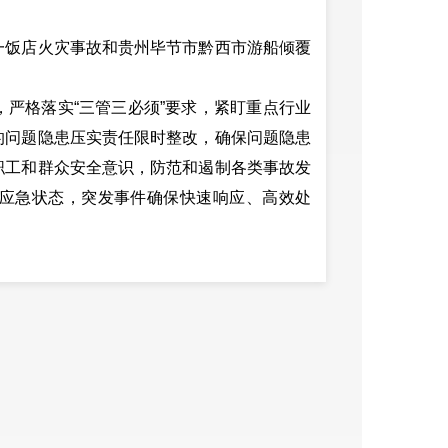
饭店火灾事故和贵州毕节市黔西市游船倾覆
格落实“三管三必须”要求，紧盯重点行业
的问题隐患压实责任限时整改，确保问题隐患
职工和群众安全意识，防范和遏制各类事故发
应急状态，突发事件确保快速响应、高效处
指标完成情况的通报。
政策研究，抢抓政策机遇，加强项目谋划和
定目标。