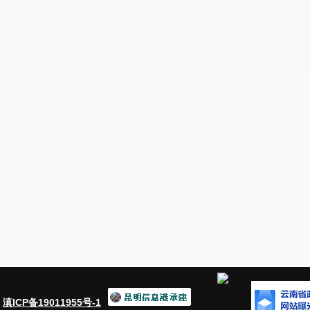
：
滇ICP备19011955号-1