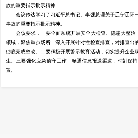
故的重要指示批示精神
会议传达学习了习近平总书记、李强总理关于辽宁辽阳一
事故的重要指示批示精神。
会议要求，一要全面系统开展安全大检查、隐患大整治，严
领域，聚焦重点场所，深入开展针对性检查排查，对排查出
彻底完成整改。二要积极开展警示教育活动，切实提升企业
生。三要强化应急值守工作，畅通信息报送渠道，时刻保持
置。
三、通报安宁市2025年一季度主要经济指标完成情况
会议听取了市发改局关于安宁市2025年一季度主要经济
会议要求，要准确把握当前经济形势，加强对经济工作的
服务保障工作，推动全市经济高质量发展，努力完成全年既
会议还研究了其他事项。