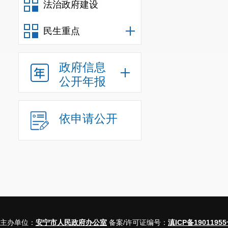
抽样调查，对选中
法治政府建设
集成高效、安全可
民生重点
查对象通过网络自
显著提高。
三、依法普查，
政府信息
全市各级普查机构
公开年报
《中华人民共和国
查、独立报告职责
依申请公开
随机、一公开”执
积极配合国家统计
国家曝光的统计违
执法、边培训，边
可靠。
四、攻坚克难，
第五次全国经济普
主办单位：
安宁市人民政府办公室
备案/许可证编号：
滇ICP备19011955