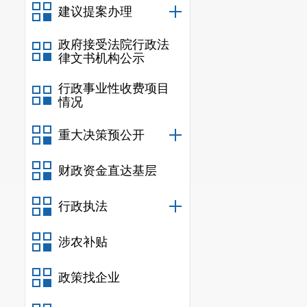
神，全面安排部署
建议提案办理
了坚实的组织保障
施，确保人员到位
政府接受法院行政法
律文书机构公示
职，发挥各自职能
估等方面密切配合
行政事业性收费项目
情况
二、多措并举，
按照“坚持质量标
重大决策预公开
则，安宁市第五次
法进行普查，着力
财政资金直达基层
普查实施方案》《
行政执法
查预防风险工作预
查联系督导制度》
涉农补贴
后普查登记的方式
业活动的个体经营
政策找企业
清查，对从事第二