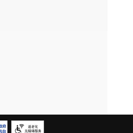
6057人，比2018年末增加22034人，
4912人，减少1704人，下降3.7%;第三
个体经营户从业人员79349人，其中女性从业人
前三位的行业是：制造业31525人，占
共管理、社会保障和社会组织13257人，占
：批发和零售业31704人，占40.0%;
水生产和供应业13338人，占16.8%(详