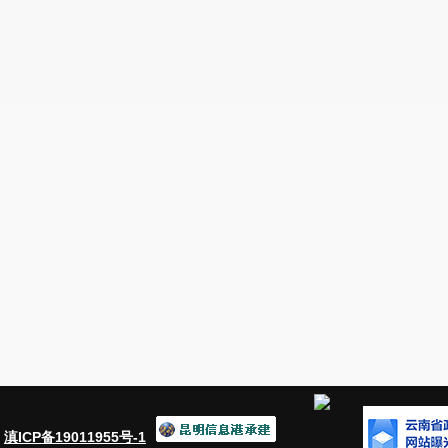
二、从业人员
2023年末，全市第二产业和第三产业法人单位从业人员12
增长21.2%，其中女性从业人员49295人。第二产业从业人员4
产业从业人员81145人，增加23738人，增长41.4%。
员34766人。
在第二产业和第三产业法人单位从业人员中，位居
25.1%;批发和零售业14765人，占11.7%;公
10.5%。在个体经营户从业人员中，位居前三位的行业是
住宿和餐饮业14541人，占18.3%;电力、热力、燃气及
见表2-3)。
：
滇ICP备19011955号-1