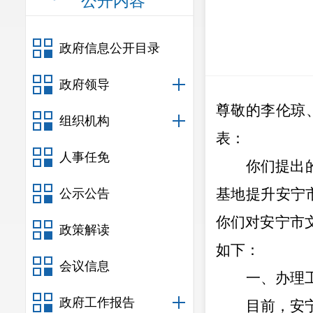
公开内容
政府信息公开目录
政府领导
尊敬的
李伦琼
组织机构
表
：
人事任免
你
们提出
基地提升安宁
公示公告
你们
对安宁
市
政策解读
如下：
会议信息
一、办理
政府工作报告
目前，
安