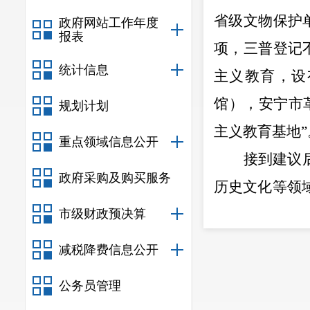
省级文物保护
政府网站工作年度
报表
项，三普登记
统计信息
主义教育，
设
馆），安宁市
规划计划
主义教育基地”
重点领域信息公开
接到建议
政府采购及购买服务
历史文化等领
文物的思想内
市级财政预决算
地、廉政建设
减税降费信息公开
文物资源的初
公务员管理
二、关于