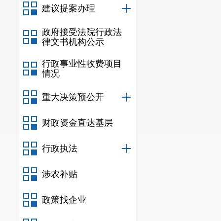
建议提案办理
一是
关于
创新性利用。
政府接受法院行政法
律文书机构公示
契合
，
我们将
行政事业性收费项目
三、关于
情况
一是
关于
重大决策预公开
点文物思想内
财政资金直达基层
是
：
一是
将具
行政执法
大力宣传展示
建设，
依托现
涉农补贴
升
历史文化
知
政策找企业
国文化遗产日