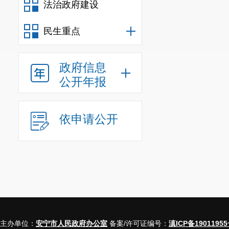
法治政府建设
优秀历史文化
的人了解
安宁
民生重点
爱传承
”
活动，
政府信息
用。在不破坏
公开年报
施，市文旅局
依申请公开
主办单位：
安宁市人民政府办公室
备案/许可证编号：
滇ICP备19011955