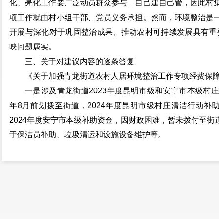
化、亮化工作要广泛动员群众参与，自己建自己管，因此村
项工作就由村小组干部、党员义务承担。然而，环境整治是
开展与深化对于巩固整治成果、推动农村可持续发展具有重
映问题属实。
三、关于对建议内容的逐条答复
《关于加强青龙街道农村人居环境整治工作专项经费保
一是涉及青龙街道2023年度昆明市级和安宁市本级村庄清
年8月前划拨至街道，2024年度昆明市级村庄清洁行动补助资
2024年度安宁市本级补助资金，因财政困难，暂未拨付至
于保洁员补助、垃圾清运和设施设备维护等。
二是建议街道可参照《关于安宁市农村居民垃圾处理收费
规定，向村民收取垃圾处理费，用于补助保洁员和垃圾清运
三是鼓励村、组因地制宜，引导广大党员、群众自觉投身
织大扫除活动等工作，减轻保洁员工作压力。真正做到自己
益”，充分激发群众建设和美宜居乡村的“主人翁”意识。