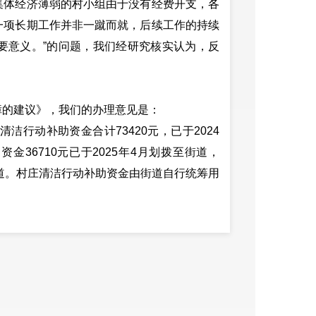
集体经济薄弱的村小组由于没有经费开支，各
一项长期工作并非一蹴而就，后续工作的持续
要意义。”的问题，我们经研究核实认为，反
障的建议》，我们的办理意见是：
洁行动补助资金合计73420元，已于2024
金36710元已于2025年4月划拨至街道，
街道。村庄清洁行动补助资金由街道自行统筹用
价格的通知》（安发改价格〔2019〕6号）
等。
人居环境整治中，做好“门前三包”和定期组
的村庄“自己建、自己管，自己爱护、自己受