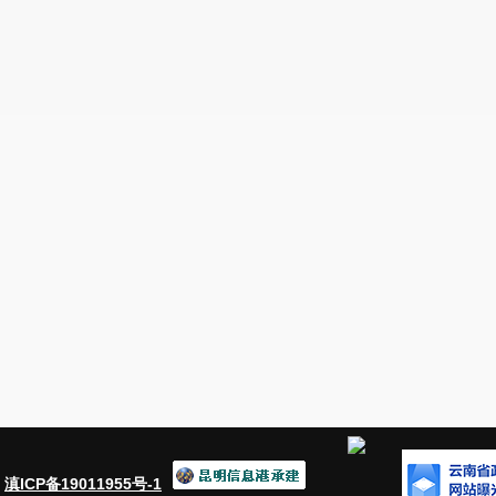
：
滇ICP备19011955号-1