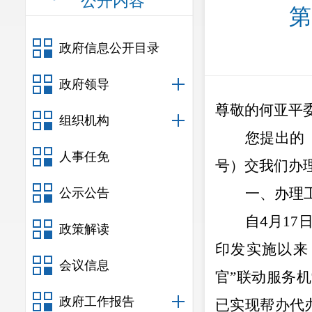
公开内容
第
政府信息公开目录
政府领导
尊敬的何亚平
组织机构
您提出的
人事任免
号）交我们办
一、
办理
公示公告
自
4
月
17
政策解读
印发
实施以来
会议信息
官
”
联动服务机
政府工作报告
已实现帮办代