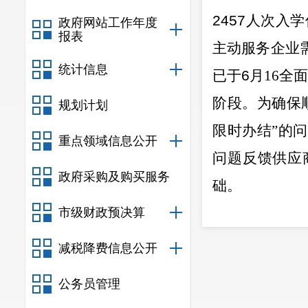
2457
人次入学
政府网站工作年度
报表
主动服务企业
统计信息
已
于
6
月
16
全面
阶段
。
为确保
规划计划
限时办结
”
的问
重点领域信息公开
问题反馈供应
政府采购及购买服务
础。
二、关于
市级财政预决算
关于
5D
店
减税降费信息公开
法充分发挥合
公务员管理
术产业开发区