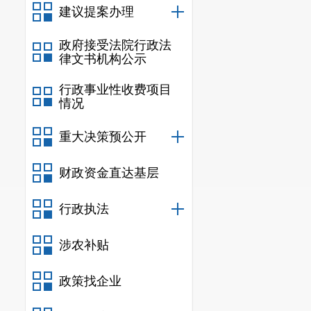
建议提案办理
化流程，明确
中期审批建设
政府接受法院行政法
律文书机构公示
资源、精简环
行政事业性收费项目
服务、诚信
”
品
情况
三、关于
重大决策预公开
关于建议
财政资金直达基层
台支撑作用，
道，为企业提
行政执法
受更加便捷、
涉农补贴
优质企业入驻
政策找企业
我局将切实发