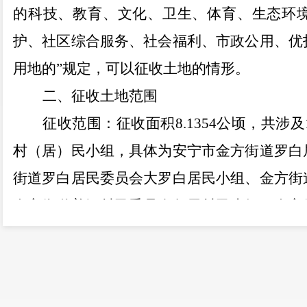
的科技、教育、文化、卫生、体育、生态环
护、社区综合服务、社会福利、市政公用、优
用地的”规定
，
可以征收土地
的
情形。
二、征收土地范围
征收范围：征收面积
8.1354
公顷，共涉及
村
（
居）
民小组，具体为
安宁市金方街道罗白
街道罗白居民委员会大罗白居民小组、金方街
金方街道普河村民委员会甸尾村民小组、金方
组、金方街道普河村民委员会小普河村民小组
三、开展现状调查的安排
拟定于本公告发布之日后组织有关部门对