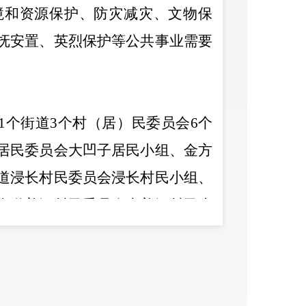
境和资源保护、防灾减灾、文物保
抚安置、英烈保护等公共事业需要
1
个街道
3
个村
（
居）
民委员会
6
个
居民委员会大凹子居民小组、金方
道浸长村民委员会浸长村民小组、
街道普河村民委员会大普河村民小
。
详见拟征地示意图。
本次征地的土地的位置、权属、地